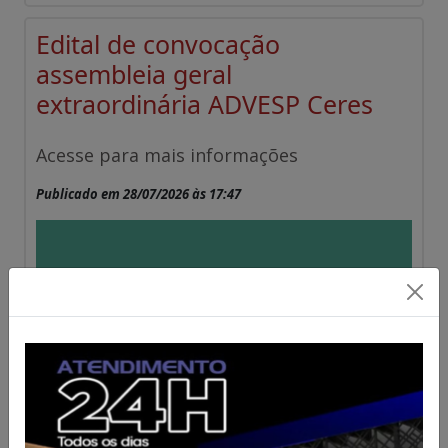
Edital de convocação
assembleia geral
extraordinária ADVESP Ceres
Acesse para mais informações
Publicado em 28/07/2026 às 17:47