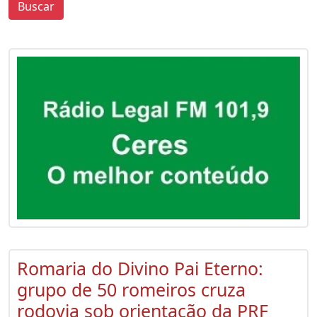
Buscar
0
0
Romaria do Divino Pai Eterno:
grupo de 50 romeiros cruza
rodovia sob orientação da PRF