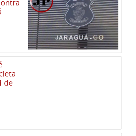
contra
á
é
cleta
M de