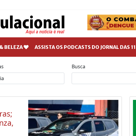
& BELEZA
ASSISTA OS PODCASTS DO JORNAL DAS 11
as
Busca
ras;
nza,