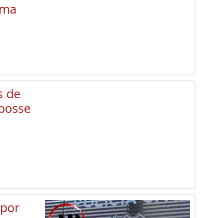
lma
s de
posse
 por