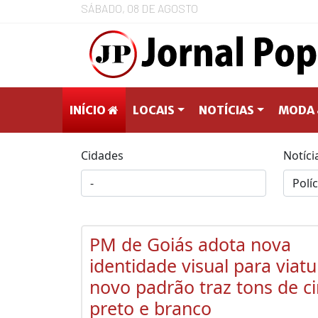
SÁBADO, 08 DE AGOSTO
INÍCIO
LOCAIS
NOTÍCIAS
MODA 
Cidades
Notíci
PM de Goiás adota nova
identidade visual para viatu
novo padrão traz tons de ci
preto e branco