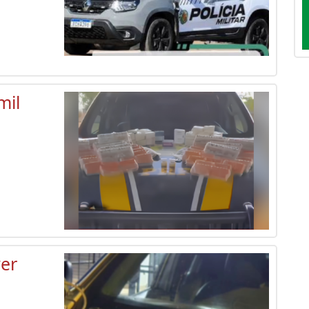
mil
er
a