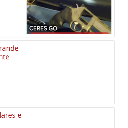
grande
nte
lares e