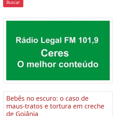
Buscar
0
0
Bebês no escuro: o caso de
maus-tratos e tortura em creche
de Goiânia