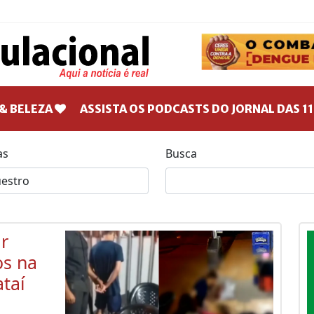
& BELEZA
ASSISTA OS PODCASTS DO JORNAL DAS 11
as
Busca
r
os na
ataí