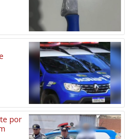
e
te por
em