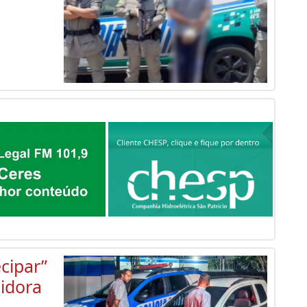
cipar”
uidora