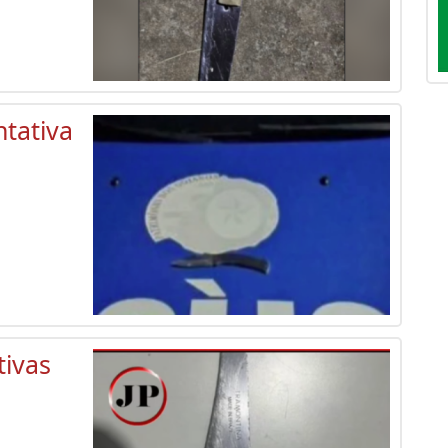
tativa
ivas