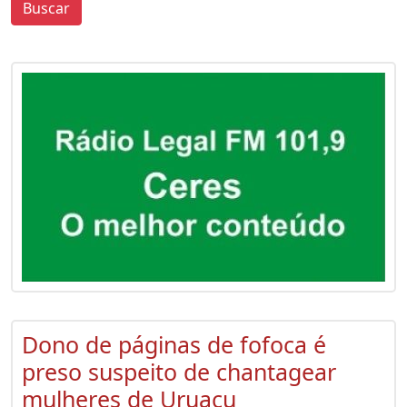
Buscar
0
0
Dono de páginas de fofoca é
preso suspeito de chantagear
mulheres de Uruaçu