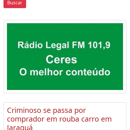
Buscar
0
0
Criminoso se passa por
comprador em rouba carro em
Jaraguá