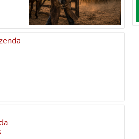
azenda
 da
s