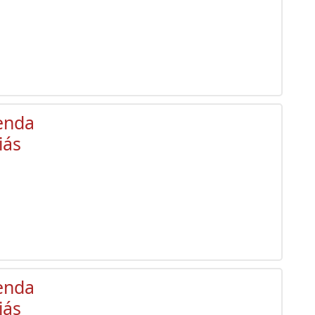
enda
iás
enda
iás