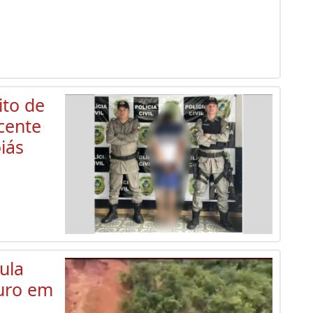
ito de
cente
iás
ula
ouro em