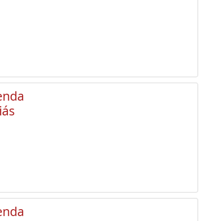
enda
iás
enda