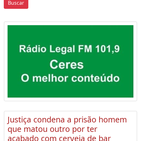
Buscar
0
0
Justiça condena a prisão homem
que matou outro por ter
acabado com cerveja de bar