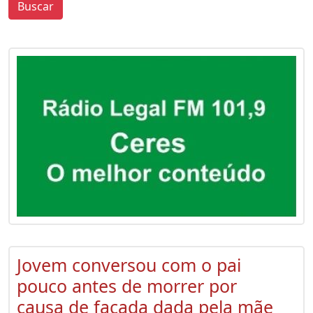
Buscar
0
0
Jovem conversou com o pai
pouco antes de morrer por
causa de facada dada pela mãe