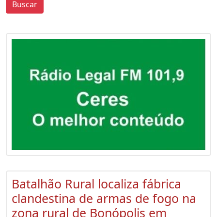
Buscar
0
0
Batalhão Rural localiza fábrica
clandestina de armas de fogo na
zona rural de Bonópolis em