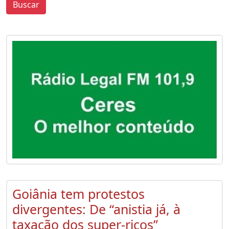
Buscar
0
0
Goiânia tem protestos
divergentes: De “anistia já, à
taxação dos super-ricos”