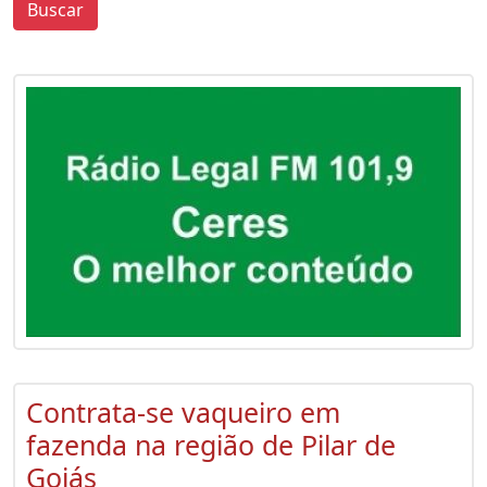
Buscar
0
0
Contrata-se vaqueiro em
fazenda na região de Pilar de
Goiás