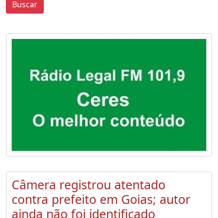
Buscar
0
0
Câmera registrou atentado
contra prefeito em Goias; autor
ainda não foi identificado