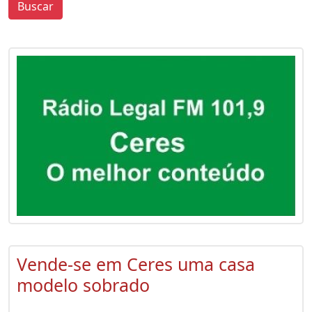
Buscar
0
0
Vende-se em Ceres uma casa
modelo sobrado