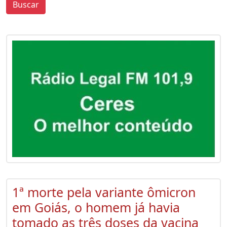
Buscar
0
0
1ª morte pela variante ômicron
em Goiás, o homem já havia
tomado as três doses da vacina