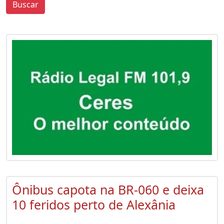
Buscar
0
0
Ônibus capota na BR-060 e deixa
10 feridos perto de Alexânia