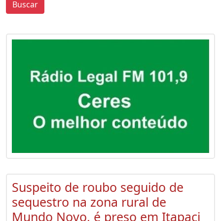
Buscar
0
0
Suspeito de roubo seguido de
sequestro na zona rural de
Mundo Novo, é preso em Itapaci