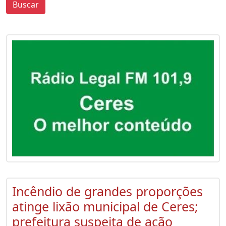
Buscar
0
0
Incêndio de grandes proporções
atinge lixão municipal de Ceres;
prefeitura suspeita de ação