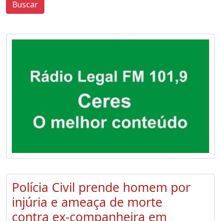
Buscar
0
0
Polícia Civil prende homem por
injúria e ameaça de morte
contra ex-companheira em