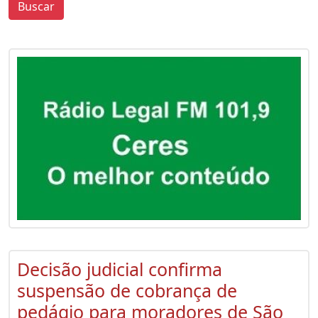
Buscar
0
0
Decisão judicial confirma
suspensão de cobrança de
pedágio para moradores de São