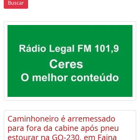
Buscar
0
0
Caminhoneiro é arremessado
para fora da cabine após pneu
estourar na GO-230, em Faina