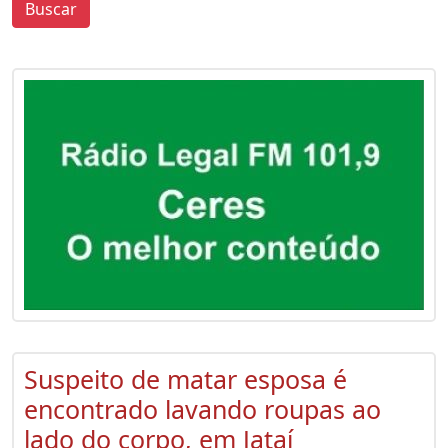
Buscar
0
0
Suspeito de matar esposa é
encontrado lavando roupas ao
lado do corpo, em Jataí