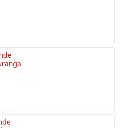
ende
puranga
nde