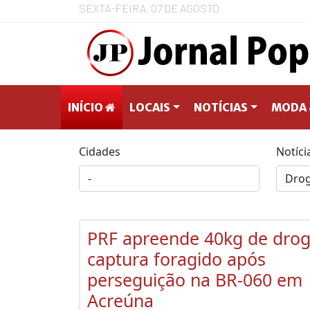
SEXTA-FEIRA, 07 DE AGOSTO
INÍCIO
LOCAIS
NOTÍCIAS
MODA 
Cidades
Notíci
PRF apreende 40kg de drog
captura foragido após
perseguição na BR-060 em
Acreúna