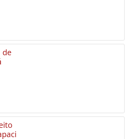
o de
á
eito
apaci