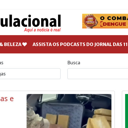
& BELEZA
ASSISTA OS PODCASTS DO JORNAL DAS 11
as
Busca
as e