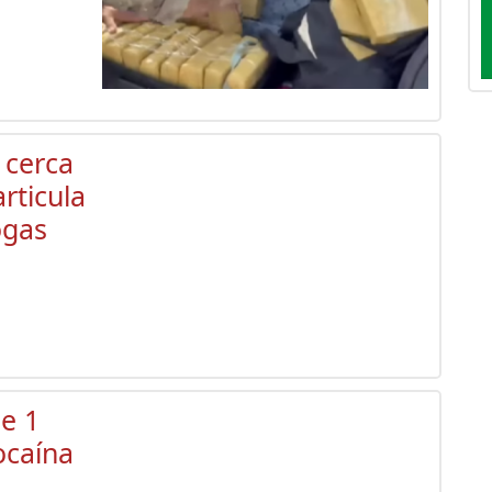
 cerca
rticula
ogas
e 1
ocaína