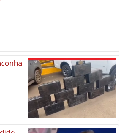
í
aconha
dido