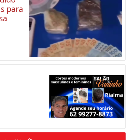
is para
sa