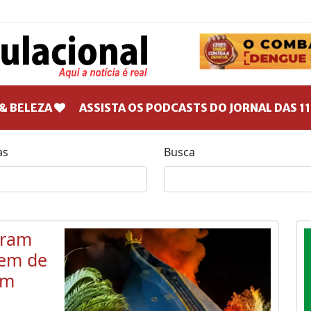
& BELEZA
ASSISTA OS PODCASTS DO JORNAL DAS 11
as
Busca
aram
gem de
em