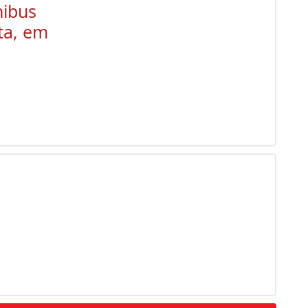
nibus
ta, em