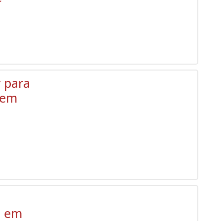
r para
ssem
o em