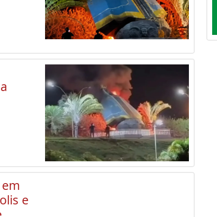
na
i em
lis e
e