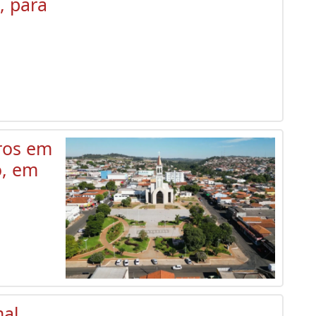
, para
iros em
o, em
mal