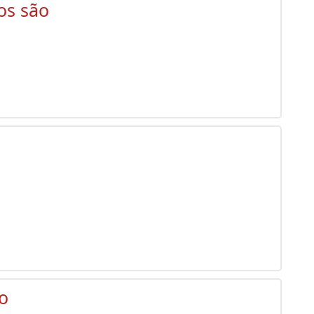
os são
o