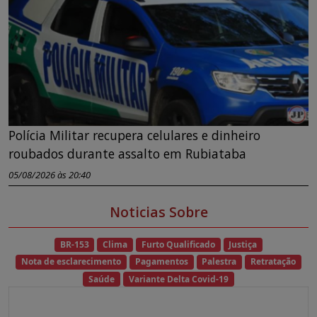
Polícia Militar recupera celulares e dinheiro
roubados durante assalto em Rubiataba
05/08/2026 às 20:40
Noticias Sobre
BR-153
Clima
Furto Qualificado
Justiça
Nota de esclarecimento
Pagamentos
Palestra
Retratação
Saúde
Variante Delta Covid-19