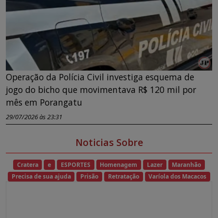
Operação da Polícia Civil investiga esquema de
jogo do bicho que movimentava R$ 120 mil por
mês em Porangatu
29/07/2026 às 23:31
Noticias Sobre
Cratera
e
ESPORTES
Homenagem
Lazer
Maranhão
Precisa de sua ajuda
Prisão
Retratação
Varíola dos Macacos