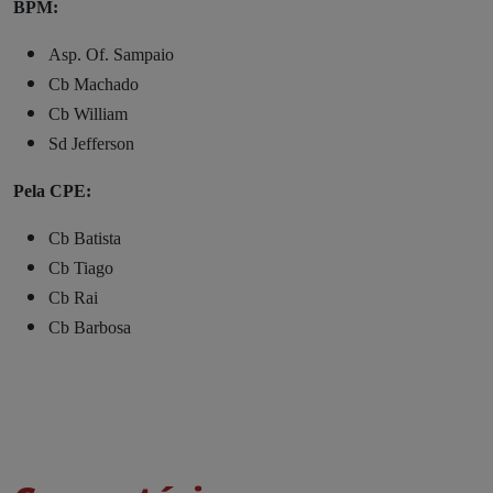
BPM:
Asp. Of. Sampaio
Cb Machado
Cb William
Sd Jefferson
Pela CPE:
Cb Batista
Cb Tiago
Cb Rai
Cb Barbosa