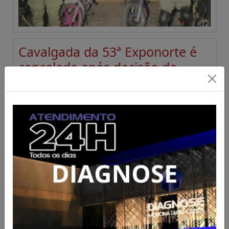
Cavalgada da 53ª Exponorte é
cancelada após decisão da
diretoria do Sindicato Rural de
Porangatu
Acesse para mais informações
Publicado em 05/08/2026 às 15:52