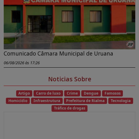
Comunicado Câmara Municipal de Uruana
06/08/2026 às 17:26
Noticias Sobre
Artigo
Carro de luxo
Crime
Dengue
Famosos
Homicídio
Infraestrutura
Prefeitura de Rialma
Tecnologia
Tráfico de drogas