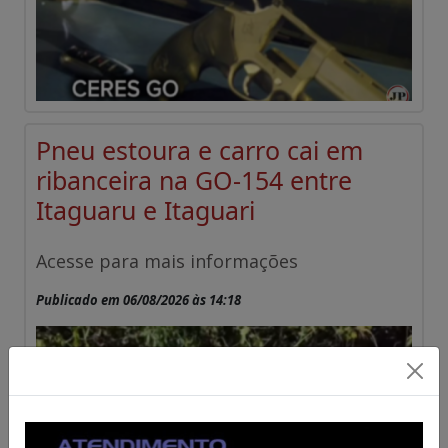
Pneu estoura e carro cai em
ribanceira na GO-154 entre
Itaguaru e Itaguari
Acesse para mais informações
Publicado em 06/08/2026 às 14:18