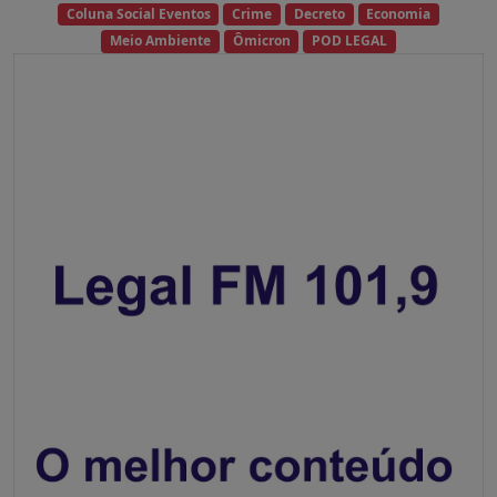
Coluna Social Eventos
Crime
Decreto
Economia
Meio Ambiente
Ômicron
POD LEGAL