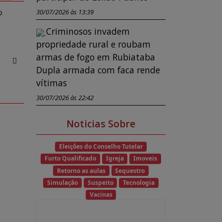
o
30/07/2026 às 13:39
Criminosos invadem
propriedade rural e roubam
armas de fogo em Rubiataba
Dupla armada com faca rende
vítimas
30/07/2026 às 22:42
Noticias Sobre
Eleições do Conselho Tutelar
Furto Qualificado
Igreja
Imoveis
Retorno as aulas
Sequestro
Simulação
Suspeito
Tecnologia
Vacinas