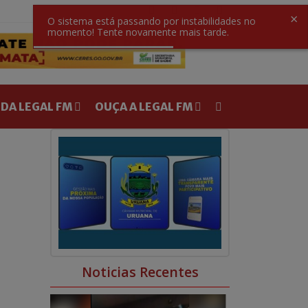
×
O sistema está passando por instabilidades no
momento! Tente novamente mais tarde.
 DA LEGAL FM
OUÇA A LEGAL FM
0
0
Noticias Recentes