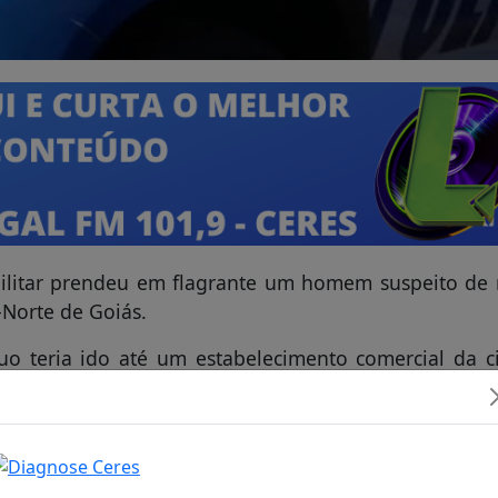
 Militar prendeu em flagrante um homem suspeito de
-Norte de Goiás.
uo teria ido até um estabelecimento comercial da c
ele foi localizado e detido pela equipe policial.