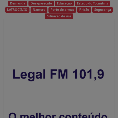
Demanda
Desaparecido
Educação
Estado do Tocantins
LATROCÍNIO
Namoro
Porte de armas
Prisão
Segurança
Situação de rua