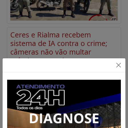
Ceres e Rialma recebem
sistema de IA contra o crime;
câmeras não vão multar
veículos atrasados
Acesse para mais informações
Publicado em 07/08/2026 às 08:00