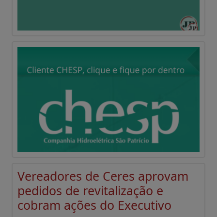
Vereadores de Ceres aprovam
pedidos de revitalização e
cobram ações do Executivo