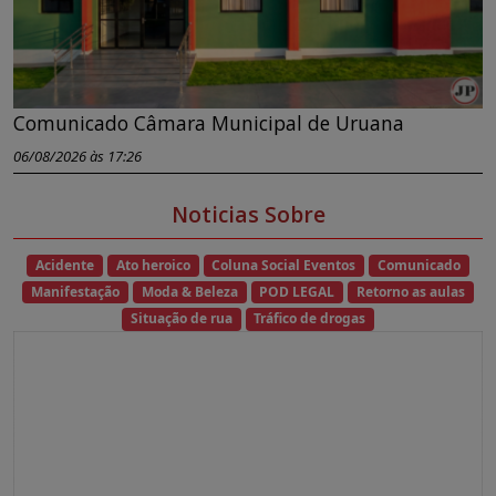
Comunicado Câmara Municipal de Uruana
06/08/2026 às 17:26
Noticias Sobre
Acidente
Ato heroico
Coluna Social Eventos
Comunicado
Manifestação
Moda & Beleza
POD LEGAL
Retorno as aulas
Situação de rua
Tráfico de drogas