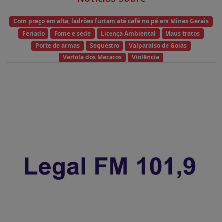
Com preço em alta, ladrões furtam até café no pé em Minas Gerais
Feriado
Fome e sede
Licença Ambiental
Maus tratos
Porte de armas
Sequestro
Valparaíso de Goiás
Varíola dos Macacos
Violência