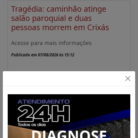
Tragédia: caminhão atinge
salão paroquial e duas
pessoas morrem em Crixás
Acesse para mais informações
Publicado em 07/08/2026 às 15:12