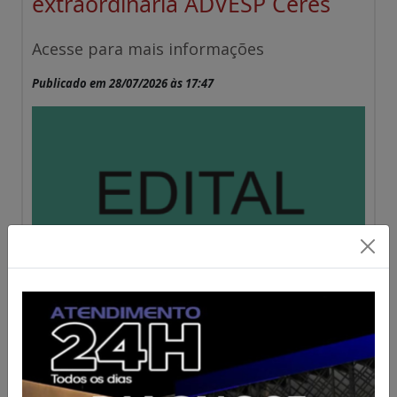
extraordinária ADVESP Ceres
Acesse para mais informações
Publicado em 28/07/2026 às 17:47
Vereadores de Ceres aprovam
pedidos de revitalização e
cobram ações do Executivo