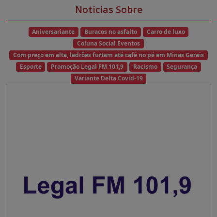
Noticias Sobre
Aniversariante
Buracos no asfalto
Carro de luxo
Coluna Social Eventos
Com preço em alta, ladrões furtam até café no pé em Minas Gerais
Esporte
Promoção Legal FM 101,9
Racismo
Segurança
Variante Delta Covid-19