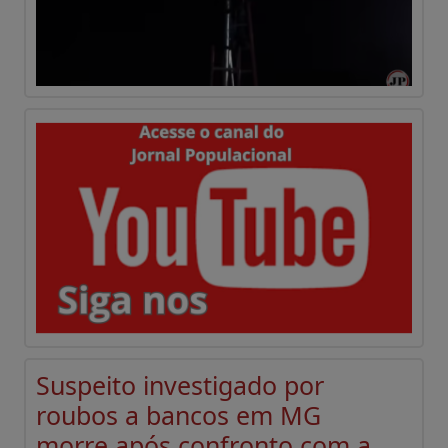
Suspeito investigado por
roubos a bancos em MG
morre após confronto com a