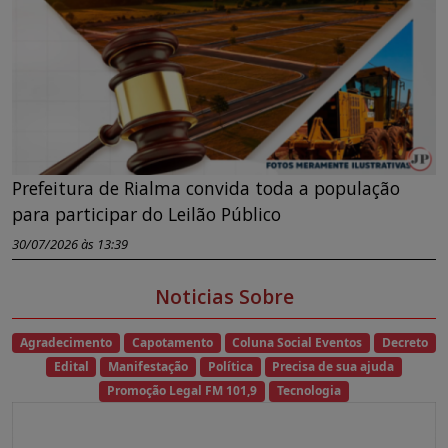
Prefeitura de Rialma convida toda a população
para participar do Leilão Público
30/07/2026 às 13:39
Noticias Sobre
Agradecimento
Capotamento
Coluna Social Eventos
Decreto
Edital
Manifestação
Política
Precisa de sua ajuda
Promoção Legal FM 101,9
Tecnologia