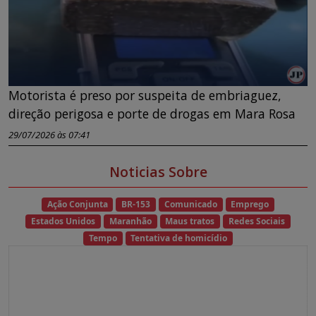
Motorista é preso por suspeita de embriaguez,
direção perigosa e porte de drogas em Mara Rosa
29/07/2026 às 07:41
Noticias Sobre
Ação Conjunta
BR-153
Comunicado
Emprego
Estados Unidos
Maranhão
Maus tratos
Redes Sociais
Tempo
Tentativa de homicídio