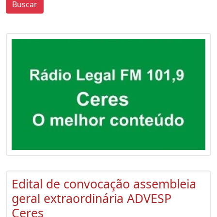
Buscar
0
0
Edital de convocação assembleia
geral extraordinária ADVESP
Ceres