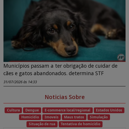
Municípios passam a ter obrigação de cuidar de
cães e gatos abandonados. determina STF
31/07/2026 às 14:33
Noticias Sobre
Cultura
Dengue
E-commerce local/regional
Estados Unidos
Homicídio
Imoveis
Maus tratos
Simulação
Situação de rua
Tentativa de homicídio